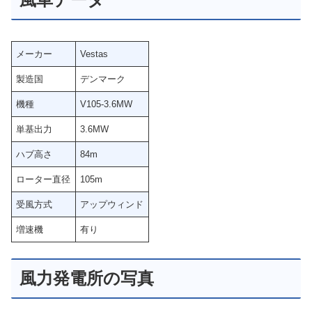
メーカー
Vestas
製造国
デンマーク
機種
V105-3.6MW
単基出力
3.6MW
ハブ高さ
84m
ローター直径
105m
受風方式
アップウィンド
増速機
有り
風力発電所の写真