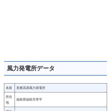
風力発電所データ
名前
吾妻⾼原⾵⼒発電所
所在
福島県福島市李平
地