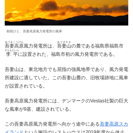
朝焼けと、吾妻高原風力発電所の風車
あづまこうげん
あづまやま
吾妻⾼原
⾵⼒発電所は、
吾妻山
の麓である福島県福島市
すももだいら
李平
に設置された、福島市初の風力発電所である。
吾妻山は、東北地方でも屈指の強風地帯であり、風力発電
所建設に適していた。この吾妻山麓の、旧牧場跡地に風車
が設置されている。
吾妻高原風力発電所には、デンマークのVestas社製の巨大
な風車が9基、建設されている。
この吾妻高原風力発電所へ向かう途中にある
吾妻高原スカ
イランド
という施設のレストハウスは2019年度から休止