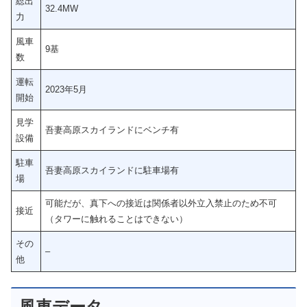
総出
32.4MW
力
風車
9基
数
運転
2023年5月
開始
見学
吾妻高原スカイランドにベンチ有
設備
駐車
吾妻高原スカイランドに駐車場有
場
可能だが、真下への接近は関係者以外立入禁止のため不可
接近
（タワーに触れることはできない）
その
–
他
風車データ