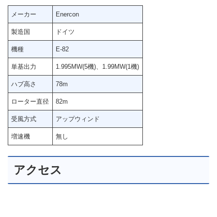
メーカー
Enercon
製造国
ドイツ
機種
E-82
単基出力
1.995MW(5機)、1.99MW(1機)
ハブ高さ
78m
ローター直径
82m
受風方式
アップウィンド
増速機
無し
アクセス