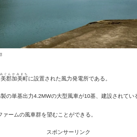
群
みぐん
かみまち
加美郡
加美町
に設置された風力発電所である。
as製の単基出力4.2MWの大型風車が10基、建設されてい
ドファームの風車群を望むことができる。
スポンサーリンク