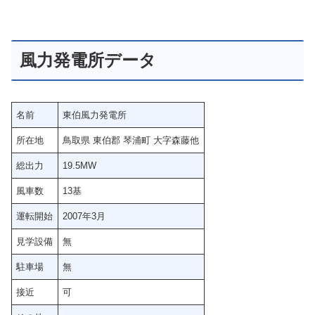
風力発電所データ
名前
東伯風力発電所
所在地
鳥取県 東伯郡 琴浦町 大字森藤他
総出力
19.5MW
風車数
13基
運転開始
2007年3月
見学設備
無
駐車場
無
接近
可