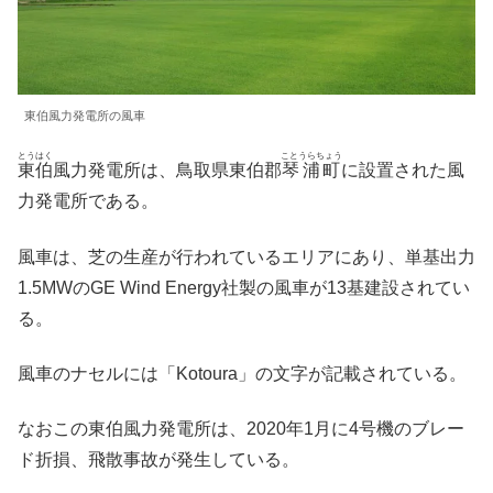
東伯風力発電所の風車
とうはく
ことうらちょう
東伯
風力発電所は、鳥取県東伯郡
琴浦町
に設置された風
力発電所である。
風車は、芝の生産が行われているエリアにあり、単基出力
1.5MWのGE Wind Energy社製の風車が13基建設されてい
る。
風車のナセルには「Kotoura」の文字が記載されている。
なおこの東伯風力発電所は、2020年1月に4号機のブレー
ド折損、飛散事故が発生している。