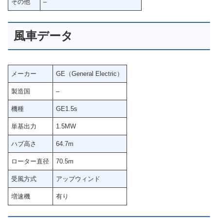
その他
–
風車データ
メーカー
GE（General Electric）
製造国
–
機種
GE1.5s
単基出力
1.5MW
ハブ高さ
64.7m
ローター直径
70.5m
受風方式
アップウィンド
増速機
有り