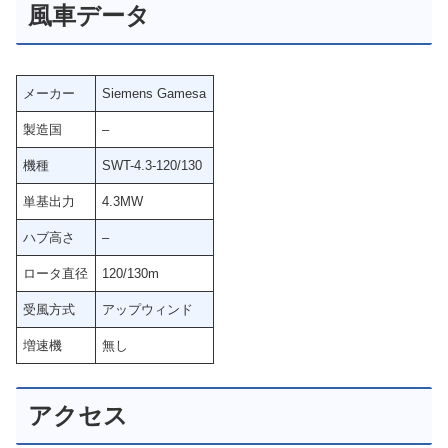
風車データ
メーカー
Siemens Gamesa
製造国
–
機種
SWT-4.3-120/130
単基出力
4.3MW
ハブ高さ
–
ロータ直径
120/130m
受風方式
アップウィンド
増速機
無し
アクセス