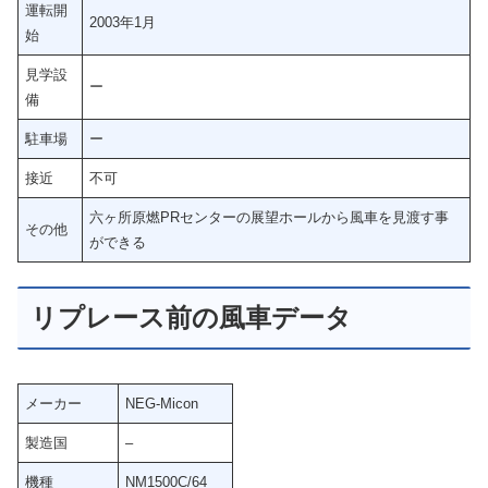
運転開
2003年1月
始
見学設
ー
備
駐車場
ー
接近
不可
六ヶ所原燃PRセンターの展望ホールから風車を見渡す事
その他
ができる
リプレース前の風車データ
メーカー
NEG-Micon
製造国
–
機種
NM1500C/64