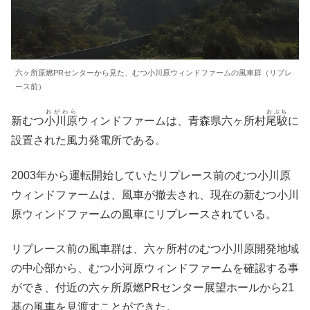
六ヶ所原燃PRセンターから見た、むつ小川原ウィンドファームの風車群（リプレ
ース前）
おがわら
おぶち
新むつ
小川原
ウィンドファームは、青森県六ヶ所村
尾駮
に
設置された風力発電所である。
2003年から運転開始していたリプレース前のむつ小川原
ウィンドファームは、風車が撤去され、現在の新むつ小川
原ウィンドファームの風車にリプレースされている。
リプレース前の風車群は、六ヶ所村のむつ小川原開発地域
の中心部から、むつ小河原ウィンドファームを確認する事
ができ、付近の六ヶ所原燃PRセンター展望ホールから21
基の風車を見渡すことができた。