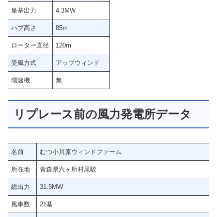
単基出力
4.3MW
ハブ高さ
85m
ローター直径
120m
受風方式
アップウィンド
増速機
無
リプレース前の風力発電所データ
名前
むつ小川原ウィンドファーム
所在地
青森県六ヶ所村尾駮
総出力
31.5MW
風車数
21基