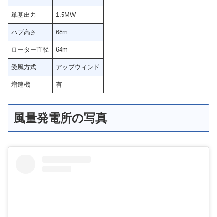
単基出力
1.5MW
ハブ高さ
68m
ローター直径
64m
受風方式
アップウィンド
増速機
有
風量発電所の写真