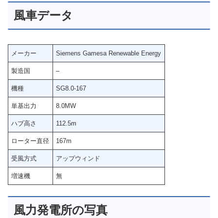
風車データ
メーカー
Siemens Gamesa Renewable Energy
製造国
–
機種
SG8.0-167
単基出力
8.0MW
ハブ高さ
112.5m
ローター直径
167m
受風方式
アップウィンド
増速機
無
風力発電所の写真