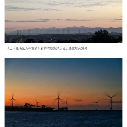
リエネ銭函風力発電所と石狩湾新港洋上風力発電所の遠景