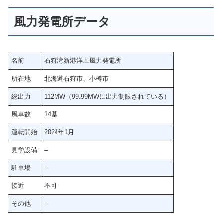
風力発電所データ
名前
石狩湾新港洋上風力発電所
所在地
北海道石狩市、小樽市
総出力
112MW（99.99MWに出力制限されている）
風車数
14基
運転開始
2024年1月
見学設備
–
駐車場
–
接近
不可
その他
–