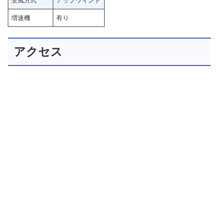
受風方式
アップウィンド
増速機
有り
アクセス