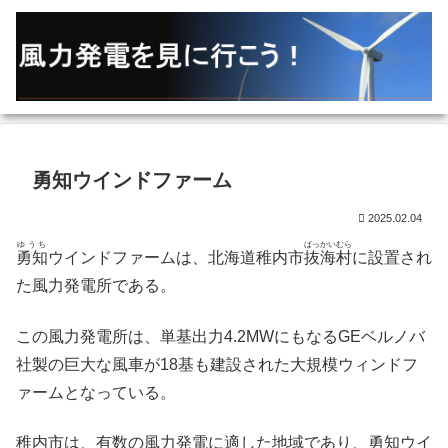
勇知ウインドファーム
2025.02.04
ゆうち
ばっかいむら
勇知
ウインドファームは、北海道稚内市
抜海村
に設置され
た風力発電所である。
この風力発電所は、単基出力4.2MWにもなるGEベルノバ
社製の巨大な風車が18基も建設された大規模ウィンドフ
ァームとなっている。
稚内市は、有数の風力発電に適した地域であり、勇知ウイ