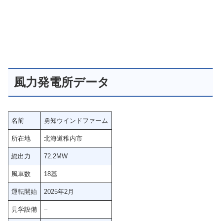
風力発電所データ
名前
勇知ウインドファーム
所在地
北海道稚内市
総出力
72.2MW
風車数
18基
運転開始
2025年2月
見学設備
–