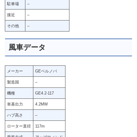
駐車場
–
接近
–
その他
–
風車データ
メーカー
GEベルノバ
製造国
–
機種
GE4.2-117
単基出力
4.2MW
ハブ高さ
–
ローター直径
117m