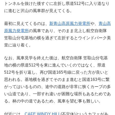
トンネルを抜けた後すぐに左折し県道512号に入り道なり
に進むと沢山の風車群が見えてくる。
最初に見えてくるのは、
新青山高原風力発電所
や、
青山高
原風力発電所
の風車であり、そのまま北上し航空自衛隊
笠取山分屯基地の横を過ぎて左折するとウインドパーク美
里に辿り着く。
なお、風車見学を終えた後は、航空自衛隊 笠取山分屯基
地の横の県道512号を東に進んでいくのではなく、県道
512号を折り返し、再び国道165号線に戻った方が良いと
思われる。基地横を過ぎてそのまま進むと国道163号に繋
がってはいるものの、途中の道路が非常に狭くカーブの多
い山道であり、一部すれ違いが困難な場所もあるためであ
る。林の中の道であるため、風車を望む事も難しい。
付近には、
CAFE WINDY HILL
(不定休)というカフェがあ