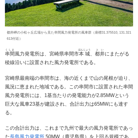
都井岬の小松ヶ丘広場から見た串間風力発電所の風車群（座標31.375510, 131.321
613付近）
くしま
ほんじょう
とい
串間
風力発電所は、宮崎県串間市
本城
、
都井
にまたがる
稜線沿いに設置された風力発電所である。
宮崎県最南端の串間市は、海の近くまで山の尾根が迫り、
風況に恵まれた地域である。この串間市に設置された串間
風力発電所には、1基当たりの発電能力が2.85MWという
巨大な風車23基が建設され、合計出力は65MWにも達す
る。
この合計出力は、これまで九州で最大の風力発電所であっ
た
長島風力発電所
50MW（鹿児島県）を上回る規模であ