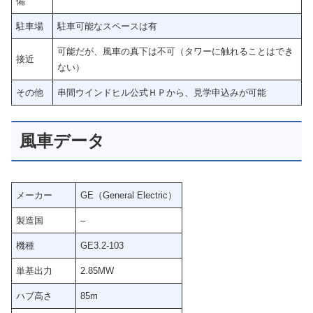
備
駐車場
駐車可能なスペースは有
可能だが、風車の真下は不可（タワーに触れることはでき
接近
ない）
その他
串間ウインドヒル公式ＨＰから、見学申込みが可能
風車データ
メーカー
GE（General Electric）
製造国
–
機種
GE3.2-103
単基出力
2.85MW
ハブ高さ
85m