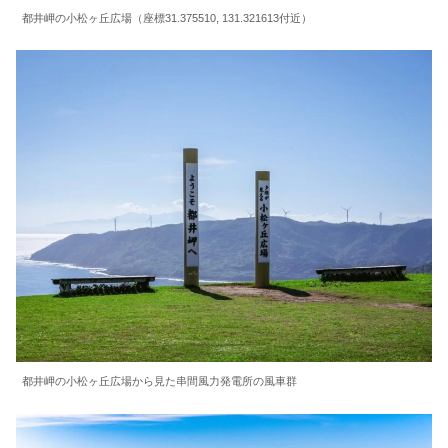
都井岬の小松ヶ丘広場（座標31.375510, 131.321613付近）
都井岬の小松ヶ丘広場から見た串間風力発電所の風車群