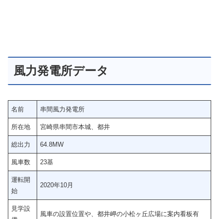
風力発電所データ
名前
串間風力発電所
所在地
宮崎県串間市本城、都井
総出力
64.8MW
風車数
23基
運転開
2020年10月
始
見学設
風車の設置位置や、都井岬の小松ヶ丘広場に案内看板有