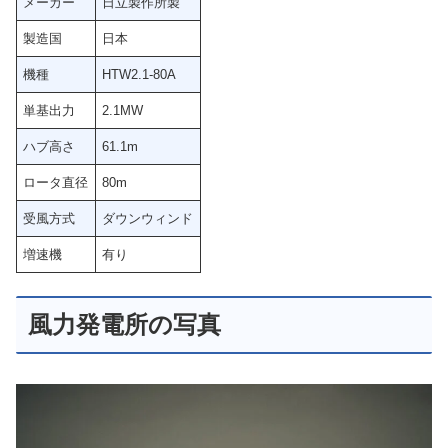
メーカー
日立製作所製
製造国
日本
機種
HTW2.1-80A
単基出力
2.1MW
ハブ高さ
61.1m
ロータ直径
80m
受風方式
ダウンウィンド
増速機
有り
風力発電所の写真