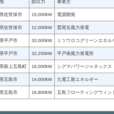
地
総出力
事業主
県佐世保市
15,000kW
電源開発
県佐世保市
12,000kW
鷲尾岳風力発電
県平戸市
32,000kW
ミツウロコグリーンエネル
県平戸市
32,200kW
平戸南風力発電所
県新上五島町
16,000kW
シグマパワージャネックス
県五島市
14,000kW
九電工新エネルギー
県五島市
16,800kW
五島フローティングウィン